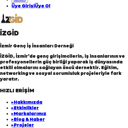
Üye Girişi
Üye Ol
İZGİD
İzmir Genç İş İnsanları Derneği
İZGİD, İzmir'de genç girişimcilerin, iş insanlarının ve
profesyonellerin güç birliği yaparak iş dünyasında
etkili olmalarını sağlayan öncü dernektir. Eğitim,
networking ve sosyal sorumluluk projeleriyle fark
yaratır.
HIZLI ERİŞİM
▸
Hakkımızda
▸
Etkinlikler
▸
Markalarımız
▸
Blog & Haber
▸
Projeler