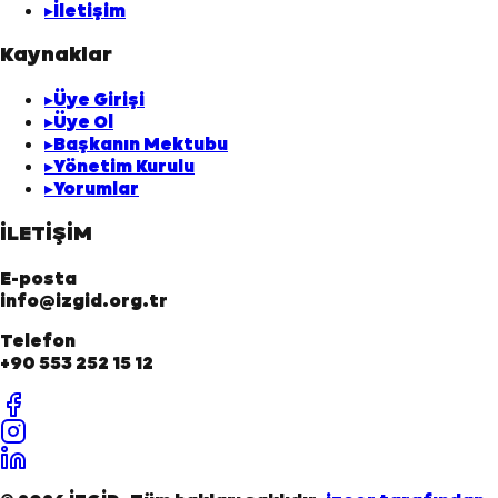
▸
İletişim
Kaynaklar
▸
Üye Girişi
▸
Üye Ol
▸
Başkanın Mektubu
▸
Yönetim Kurulu
▸
Yorumlar
İLETİŞİM
E-posta
info@izgid.org.tr
Telefon
+90 553 252 15 12