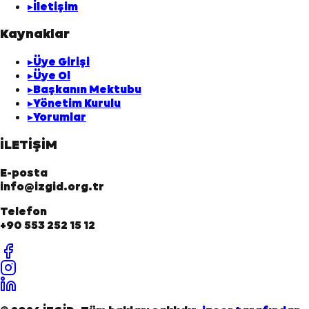
▸
İletişim
Kaynaklar
▸
Üye Girişi
▸
Üye Ol
▸
Başkanın Mektubu
▸
Yönetim Kurulu
▸
Yorumlar
İLETİŞİM
E-posta
info@izgid.org.tr
Telefon
+90 553 252 15 12