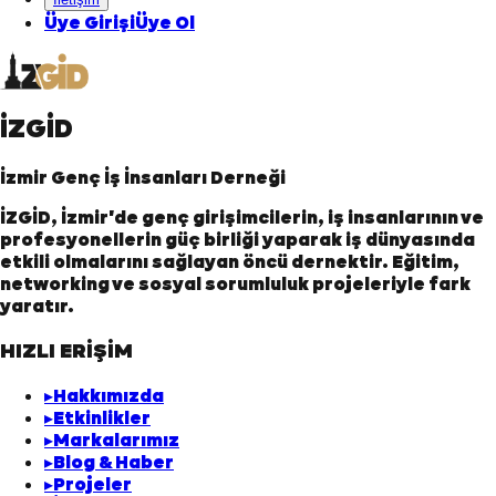
Üye Girişi
Üye Ol
İZGİD
İzmir Genç İş İnsanları Derneği
İZGİD, İzmir'de genç girişimcilerin, iş insanlarının ve
profesyonellerin güç birliği yaparak iş dünyasında
etkili olmalarını sağlayan öncü dernektir. Eğitim,
networking ve sosyal sorumluluk projeleriyle fark
yaratır.
HIZLI ERİŞİM
▸
Hakkımızda
▸
Etkinlikler
▸
Markalarımız
▸
Blog & Haber
▸
Projeler