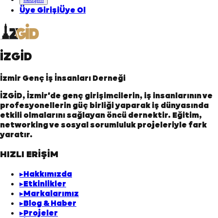
Üye Girişi
Üye Ol
İZGİD
İzmir Genç İş İnsanları Derneği
İZGİD, İzmir'de genç girişimcilerin, iş insanlarının ve
profesyonellerin güç birliği yaparak iş dünyasında
etkili olmalarını sağlayan öncü dernektir. Eğitim,
networking ve sosyal sorumluluk projeleriyle fark
yaratır.
HIZLI ERİŞİM
▸
Hakkımızda
▸
Etkinlikler
▸
Markalarımız
▸
Blog & Haber
▸
Projeler