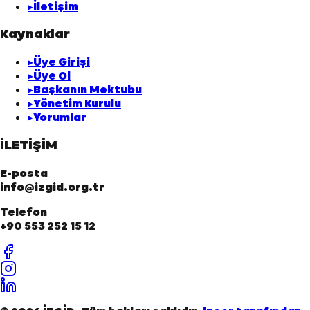
▸
İletişim
Kaynaklar
▸
Üye Girişi
▸
Üye Ol
▸
Başkanın Mektubu
▸
Yönetim Kurulu
▸
Yorumlar
İLETİŞİM
E-posta
info@izgid.org.tr
Telefon
+90 553 252 15 12