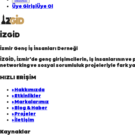
Üye Girişi
Üye Ol
İZGİD
İzmir Genç İş İnsanları Derneği
İZGİD, İzmir'de genç girişimcilerin, iş insanlarının v
networking ve sosyal sorumluluk projeleriyle fark ya
HIZLI ERİŞİM
▸
Hakkımızda
▸
Etkinlikler
▸
Markalarımız
▸
Blog & Haber
▸
Projeler
▸
İletişim
Kaynaklar