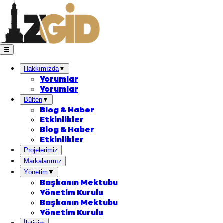
☰
Hakkımızda
▼
Yorumlar
Yorumlar
Bülten
▼
Blog & Haber
Etkinlikler
Blog & Haber
Etkinlikler
Projelerimiz
Markalarımız
Yönetim
▼
Başkanın Mektubu
Yönetim Kurulu
Başkanın Mektubu
Yönetim Kurulu
İletişim