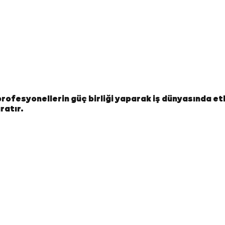
e profesyonellerin güç birliği yaparak iş dünyasında et
ratır.