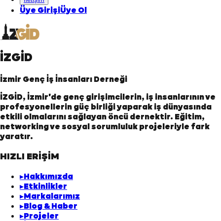
Üye Girişi
Üye Ol
İZGİD
İzmir Genç İş İnsanları Derneği
İZGİD, İzmir'de genç girişimcilerin, iş insanlarının ve
profesyonellerin güç birliği yaparak iş dünyasında
etkili olmalarını sağlayan öncü dernektir. Eğitim,
networking ve sosyal sorumluluk projeleriyle fark
yaratır.
HIZLI ERİŞİM
▸
Hakkımızda
▸
Etkinlikler
▸
Markalarımız
▸
Blog & Haber
▸
Projeler