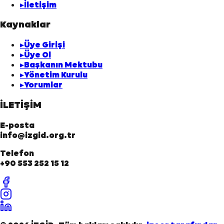
▸
İletişim
Kaynaklar
▸
Üye Girişi
▸
Üye Ol
▸
Başkanın Mektubu
▸
Yönetim Kurulu
▸
Yorumlar
İLETİŞİM
E-posta
info@izgid.org.tr
Telefon
+90 553 252 15 12