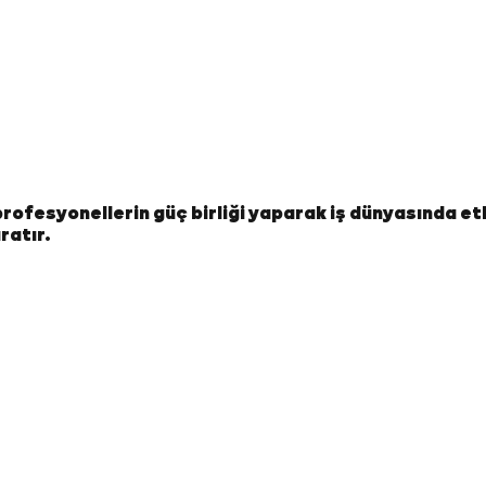
e profesyonellerin güç birliği yaparak iş dünyasında et
ratır.