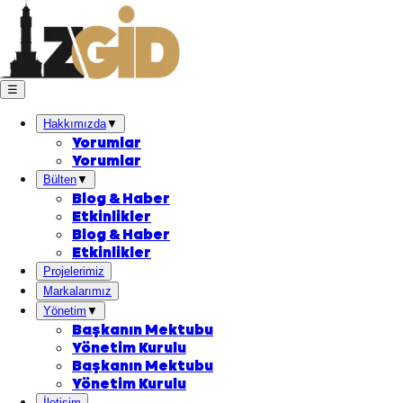
☰
Hakkımızda
▼
Yorumlar
Yorumlar
Bülten
▼
Blog & Haber
Etkinlikler
Blog & Haber
Etkinlikler
Projelerimiz
Markalarımız
Yönetim
▼
Başkanın Mektubu
Yönetim Kurulu
Başkanın Mektubu
Yönetim Kurulu
İletişim