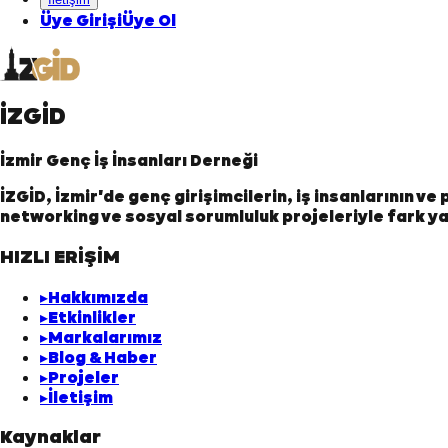
Üye Girişi
Üye Ol
İZGİD
İzmir Genç İş İnsanları Derneği
İZGİD, İzmir'de genç girişimcilerin, iş insanlarının v
networking ve sosyal sorumluluk projeleriyle fark ya
HIZLI ERİŞİM
▸
Hakkımızda
▸
Etkinlikler
▸
Markalarımız
▸
Blog & Haber
▸
Projeler
▸
İletişim
Kaynaklar