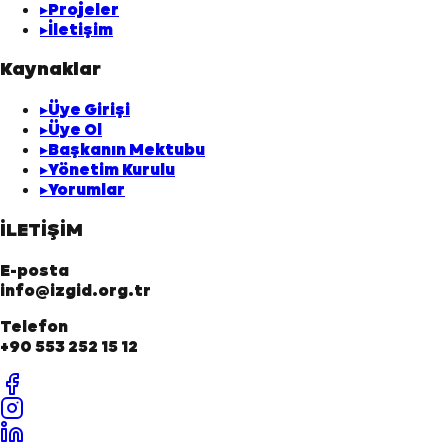
▸
Projeler
▸
İletişim
Kaynaklar
▸
Üye Girişi
▸
Üye Ol
▸
Başkanın Mektubu
▸
Yönetim Kurulu
▸
Yorumlar
İLETİŞİM
E-posta
info@izgid.org.tr
Telefon
+90 553 252 15 12