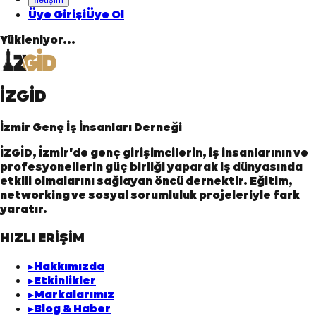
Üye Girişi
Üye Ol
Yükleniyor...
İZGİD
İzmir Genç İş İnsanları Derneği
İZGİD, İzmir'de genç girişimcilerin, iş insanlarının ve
profesyonellerin güç birliği yaparak iş dünyasında
etkili olmalarını sağlayan öncü dernektir. Eğitim,
networking ve sosyal sorumluluk projeleriyle fark
yaratır.
HIZLI ERİŞİM
▸
Hakkımızda
▸
Etkinlikler
▸
Markalarımız
▸
Blog & Haber