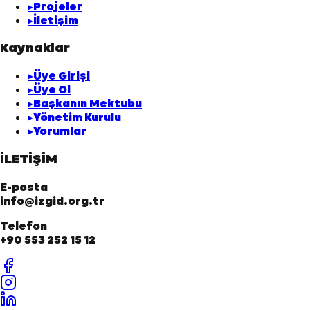
▸
Projeler
▸
İletişim
Kaynaklar
▸
Üye Girişi
▸
Üye Ol
▸
Başkanın Mektubu
▸
Yönetim Kurulu
▸
Yorumlar
İLETİŞİM
E-posta
info@izgid.org.tr
Telefon
+90 553 252 15 12