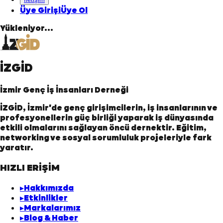
Üye Girişi
Üye Ol
Yükleniyor...
İZGİD
İzmir Genç İş İnsanları Derneği
İZGİD, İzmir'de genç girişimcilerin, iş insanlarının ve
profesyonellerin güç birliği yaparak iş dünyasında
etkili olmalarını sağlayan öncü dernektir. Eğitim,
networking ve sosyal sorumluluk projeleriyle fark
yaratır.
HIZLI ERİŞİM
▸
Hakkımızda
▸
Etkinlikler
▸
Markalarımız
▸
Blog & Haber