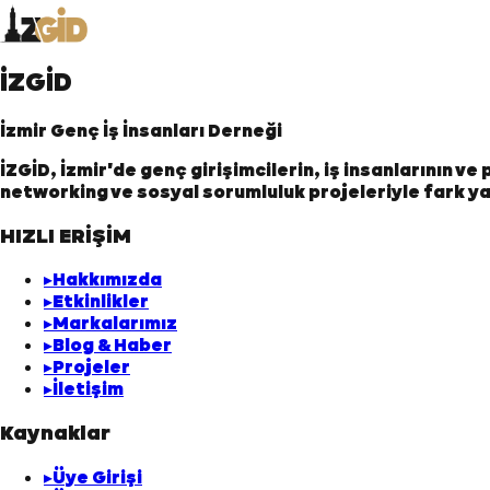
İZGİD
İzmir Genç İş İnsanları Derneği
İZGİD, İzmir'de genç girişimcilerin, iş insanlarının v
networking ve sosyal sorumluluk projeleriyle fark ya
HIZLI ERİŞİM
▸
Hakkımızda
▸
Etkinlikler
▸
Markalarımız
▸
Blog & Haber
▸
Projeler
▸
İletişim
Kaynaklar
▸
Üye Girişi