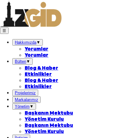
☰
Hakkımızda
▼
Yorumlar
Yorumlar
Bülten
▼
Blog & Haber
Etkinlikler
Blog & Haber
Etkinlikler
Projelerimiz
Markalarımız
Yönetim
▼
Başkanın Mektubu
Yönetim Kurulu
Başkanın Mektubu
Yönetim Kurulu
İletişim