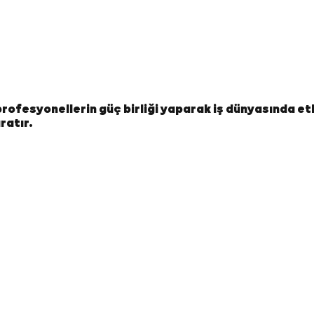
e profesyonellerin güç birliği yaparak iş dünyasında et
ratır.