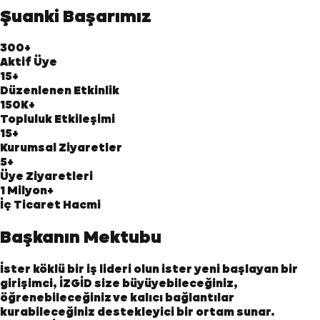
Şuanki Başarımız
300+
Aktif Üye
15+
Düzenlenen Etkinlik
150K+
Topluluk Etkileşimi
15+
Kurumsal Ziyaretler
5+
Üye Ziyaretleri
1 Milyon+
İç Ticaret Hacmi
Başkanın Mektubu
İster köklü bir iş lideri olun ister yeni başlayan bir
girişimci, İZGİD size büyüyebileceğiniz,
öğrenebileceğiniz ve kalıcı bağlantılar
kurabileceğiniz destekleyici bir ortam sunar.