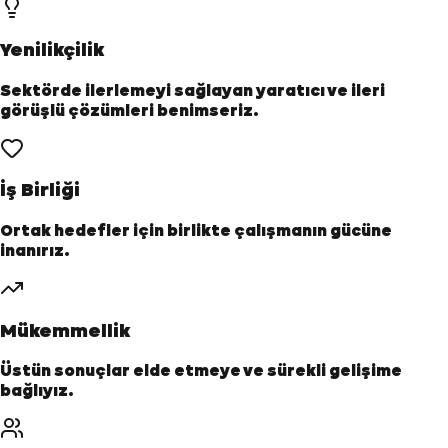
Yenilikçilik
Sektörde ilerlemeyi sağlayan yaratıcı ve ileri
görüşlü çözümleri benimseriz.
İş Birliği
Ortak hedefler için birlikte çalışmanın gücüne
inanırız.
Mükemmellik
Üstün sonuçlar elde etmeye ve sürekli gelişime
bağlıyız.