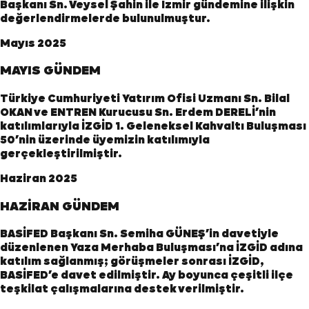
Başkanı Sn. Veysel Şahin ile İzmir gündemine ilişkin
değerlendirmelerde bulunulmuştur.
Mayıs 2025
MAYIS GÜNDEM
Türkiye Cumhuriyeti Yatırım Ofisi Uzmanı Sn. Bilal
OKAN ve ENTREN Kurucusu Sn. Erdem DERELİ’nin
katılımlarıyla İZGİD 1. Geleneksel Kahvaltı Buluşması
50’nin üzerinde üyemizin katılımıyla
gerçekleştirilmiştir.
Haziran 2025
HAZİRAN GÜNDEM
BASİFED Başkanı Sn. Semiha GÜNEŞ’in davetiyle
düzenlenen Yaza Merhaba Buluşması’na İZGİD adına
katılım sağlanmış; görüşmeler sonrası İZGİD,
BASİFED’e davet edilmiştir. Ay boyunca çeşitli ilçe
teşkilat çalışmalarına destek verilmiştir.