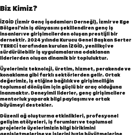
Biz Kimiz?
İZGİD (İzmir Genç İşadamları Derneği), İzmir ve Ege
Bölgesi’nin iş dünyasını şekillendiren genç iş
insanları ve girişimcilerden oluşan prestijli bir
dernektir. 2024 yılında Kurucu Genel Başkan Serter
TERECİ tarafından kurulan İZGİD, yenilikçi ve
sürdürülebilir iş uygulamalarına odaklanan
liderlerden oluşan dinamik bir topluluktur.
Üyelerimiz teknoloji, üretim, hizmet, perakende ve
konaklama gibi farklı sektörlerden gelir. Ortak
değerimiz, iş etiğine bağlılık ve girişimciliğin
toplumsal dönüşüm için güçlü bir araç olduğuna
inanmaktır. Deneyimli liderler, genç girişimcilere
mentorluk yaparak bilgi paylaşımı ve ortak
büyümeyi destekler.
Düzenli ağ oluşturma etkinlikleri, profesyonel
gelişim atölyeleri, iş forumları ve toplumsal
projelerle üyelerimizin bilgi birikimini
genişletmelerine ve işlerini hızla büyütmelerine