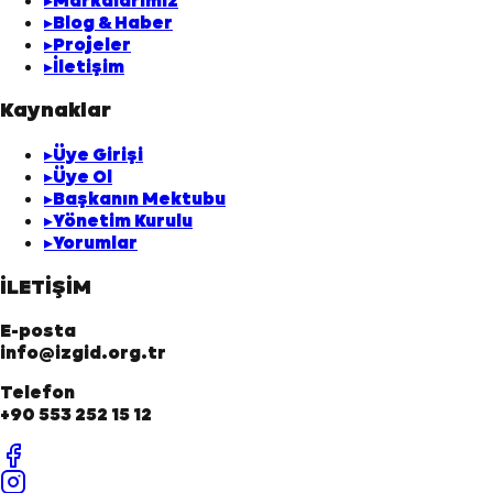
▸
Blog & Haber
▸
Projeler
▸
İletişim
Kaynaklar
▸
Üye Girişi
▸
Üye Ol
▸
Başkanın Mektubu
▸
Yönetim Kurulu
▸
Yorumlar
İLETİŞİM
E-posta
info@izgid.org.tr
Telefon
+90 553 252 15 12