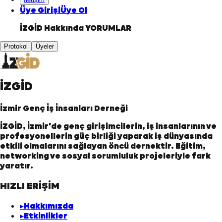
Üye Girişi
Üye Ol
İZGİD Hakkında
YORUMLAR
Protokol
Üyeler
İZGİD
İzmir Genç İş İnsanları Derneği
İZGİD, İzmir'de genç girişimcilerin, iş insanlarının ve
profesyonellerin güç birliği yaparak iş dünyasında
etkili olmalarını sağlayan öncü dernektir. Eğitim,
networking ve sosyal sorumluluk projeleriyle fark
yaratır.
HIZLI ERİŞİM
▸
Hakkımızda
▸
Etkinlikler