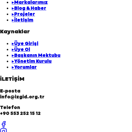
▸
Markalarımız
▸
Blog & Haber
▸
Projeler
▸
İletişim
Kaynaklar
▸
Üye Girişi
▸
Üye Ol
▸
Başkanın Mektubu
▸
Yönetim Kurulu
▸
Yorumlar
İLETİŞİM
E-posta
info@izgid.org.tr
Telefon
+90 553 252 15 12