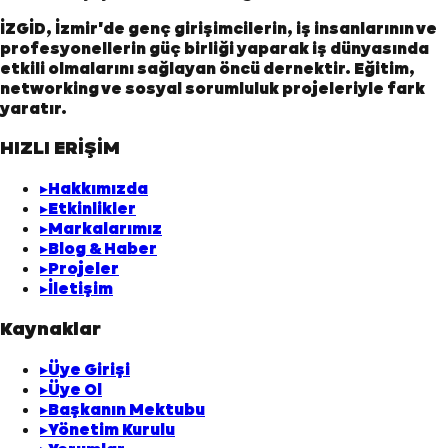
İZGİD, İzmir'de genç girişimcilerin, iş insanlarının ve
profesyonellerin güç birliği yaparak iş dünyasında
etkili olmalarını sağlayan öncü dernektir. Eğitim,
networking ve sosyal sorumluluk projeleriyle fark
yaratır.
HIZLI ERİŞİM
▸
Hakkımızda
▸
Etkinlikler
▸
Markalarımız
▸
Blog & Haber
▸
Projeler
▸
İletişim
Kaynaklar
▸
Üye Girişi
▸
Üye Ol
▸
Başkanın Mektubu
▸
Yönetim Kurulu