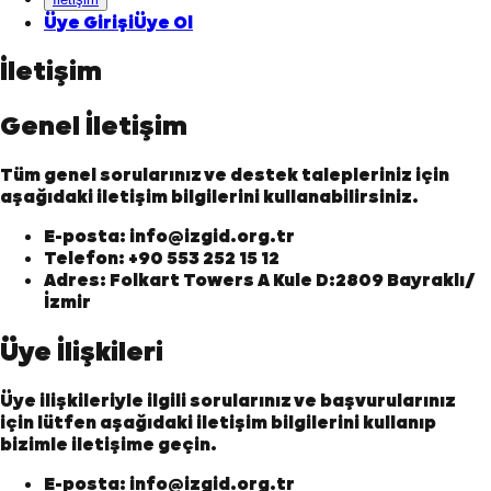
Üye Girişi
Üye Ol
İletişim
Genel İletişim
Tüm genel sorularınız ve destek talepleriniz için
aşağıdaki iletişim bilgilerini kullanabilirsiniz.
E-posta:
info@izgid.org.tr
Telefon:
+90 553 252 15 12
Adres:
Folkart Towers A Kule D:2809 Bayraklı/
İzmir
Üye İlişkileri
Üye ilişkileriyle ilgili sorularınız ve başvurularınız
için lütfen aşağıdaki iletişim bilgilerini kullanıp
bizimle iletişime geçin.
E-posta:
info@izgid.org.tr