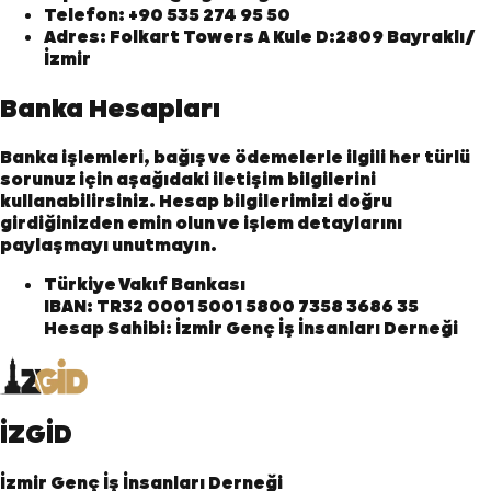
Telefon:
+90 535 274 95 50
Adres:
Folkart Towers A Kule D:2809 Bayraklı/
İzmir
Banka Hesapları
Banka işlemleri, bağış ve ödemelerle ilgili her türlü
sorunuz için aşağıdaki iletişim bilgilerini
kullanabilirsiniz. Hesap bilgilerimizi doğru
girdiğinizden emin olun ve işlem detaylarını
paylaşmayı unutmayın.
Türkiye Vakıf Bankası
IBAN:
TR32 0001 5001 5800 7358 3686 35
Hesap Sahibi:
İzmir Genç İş İnsanları Derneği
İZGİD
İzmir Genç İş İnsanları Derneği